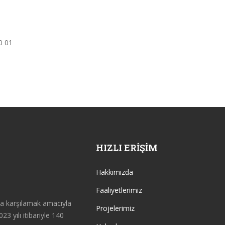
0 01
HIZLI ERIŞIM
Hakkımızda
Faaliyetlerimiz
da karşılamak amacıyla
Projelerimiz
23 yılı itibariyle 140