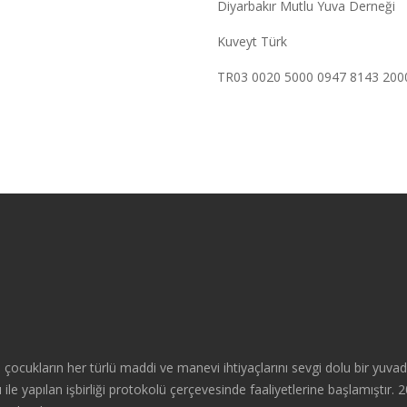
Diyarbakır Mutlu Yuva Derneği
Kuveyt Türk
TR03 0020 5000 0947 8143 200
çocukların her türlü maddi ve manevi ihtiyaçlarını sevgi dolu bir yuva
le yapılan işbirliği protokolü çerçevesinde faaliyetlerine başlamıştır. 20