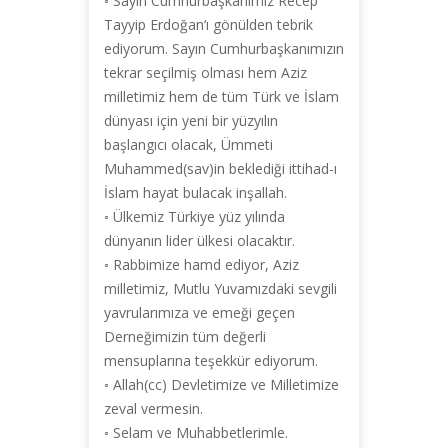
◦ Sayın Cumhurbaşkanımız Recep
Tayyip Erdoğan‘ı gönülden tebrik
ediyorum. Sayın Cumhurbaşkanımızın
tekrar seçilmiş olması hem Aziz
milletimiz hem de tüm Türk ve İslam
dünyası için yeni bir yüzyılın
başlangıcı olacak, Ümmeti
Muhammed(sav)in beklediği ittihad-ı
İslam hayat bulacak inşallah.
◦ Ülkemiz Türkiye yüz yılında
dünyanın lider ülkesi olacaktır.
◦ Rabbimize hamd ediyor, Aziz
milletimiz, Mutlu Yuvamızdaki sevgili
yavrularımıza ve emeği geçen
Derneğimizin tüm değerli
mensuplarına teşekkür ediyorum.
◦ Allah(cc) Devletimize ve Milletimize
zeval vermesin.
◦ Selam ve Muhabbetlerimle.