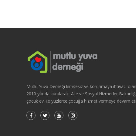
Mutlu Yuva Derneği kimsesiz ve korunmaya ihtiyacı olan 
2010 yılında kurularak, Aile ve Sosyal Hizmetler Bakanlığı i
çocuk evi ile yüzlerce çocuğa hizmet vermeye devam et